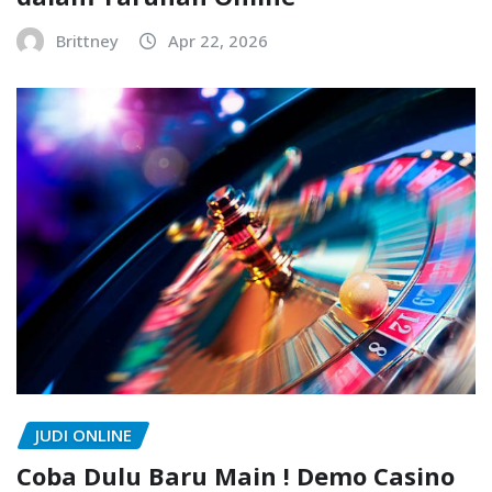
Brittney
Apr 22, 2026
JUDI ONLINE
Coba Dulu Baru Main ! Demo Casino