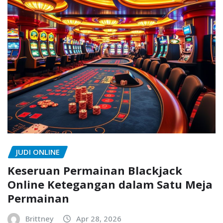
JUDI ONLINE
Keseruan Permainan Blackjack
Online Ketegangan dalam Satu Meja
Permainan
Brittney
Apr 28, 2026