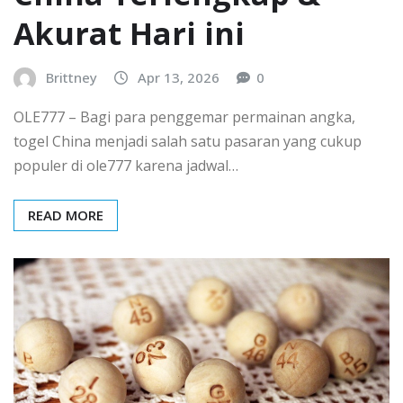
Akurat Hari ini
Brittney
Apr 13, 2026
0
OLE777 – Bagi para penggemar permainan angka,
togel China menjadi salah satu pasaran yang cukup
populer di ole777 karena jadwal…
READ MORE