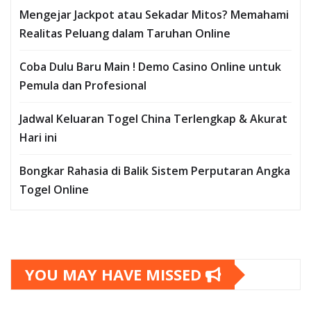
Mengejar Jackpot atau Sekadar Mitos? Memahami
Realitas Peluang dalam Taruhan Online
Coba Dulu Baru Main ! Demo Casino Online untuk
Pemula dan Profesional
Jadwal Keluaran Togel China Terlengkap & Akurat
Hari ini
Bongkar Rahasia di Balik Sistem Perputaran Angka
Togel Online
YOU MAY HAVE MISSED