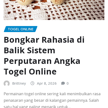
TOGEL ONLINE
Bongkar Rahasia di
Balik Sistem
Perputaran Angka
Togel Online
Brittney
Apr 8, 2026
0
Permainan togel online sering kali menimbulkan rasa
penasaran yang besar di kalangan pemainnya. Salah
satu hal yang paling menarik untuk…