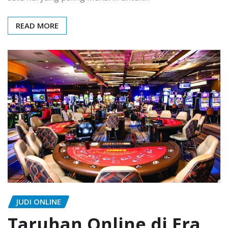
READ MORE
JUDI ONLINE
Taruhan Online di Era