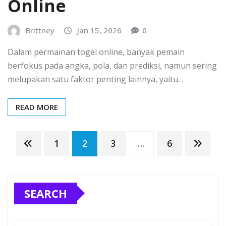
Online
Brittney
Jan 15, 2026
0
Dalam permainan togel online, banyak pemain
berfokus pada angka, pola, dan prediksi, namun sering
melupakan satu faktor penting lainnya, yaitu…
READ MORE
Posts
1
2
3
…
6
pagination
SEARCH