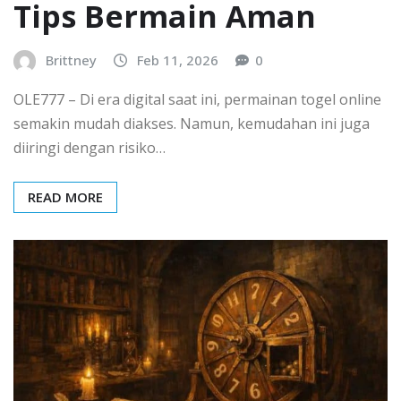
Tips Bermain Aman
Brittney
Feb 11, 2026
0
OLE777 – Di era digital saat ini, permainan togel online
semakin mudah diakses. Namun, kemudahan ini juga
diiringi dengan risiko…
READ MORE