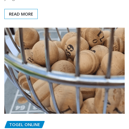
READ MORE
TOGEL ONLINE