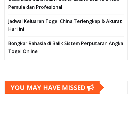
Pemula dan Profesional
Jadwal Keluaran Togel China Terlengkap & Akurat
Hari ini
Bongkar Rahasia di Balik Sistem Perputaran Angka
Togel Online
YOU MAY HAVE MISSED