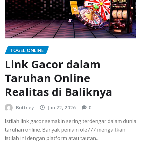
TOGEL ONLINE
Link Gacor dalam
Taruhan Online
Realitas di Baliknya
Brittney
Jan 22, 2026
0
Istilah link gacor semakin sering terdengar dalam dunia
taruhan online. Banyak pemain ole777 mengaitkan
istilah ini dengan platform atau tautan…