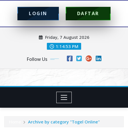
LOGIN
DAFTAR
Skip
Friday, 7 August 2026
to
content
1:14:54 PM
Follow Us
Home
Archive by category "Togel Online"