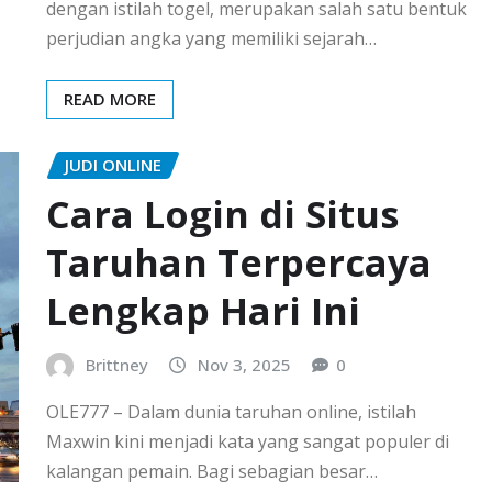
dengan istilah togel, merupakan salah satu bentuk
perjudian angka yang memiliki sejarah…
READ MORE
JUDI ONLINE
Cara Login di Situs
Taruhan Terpercaya
Lengkap Hari Ini
Brittney
Nov 3, 2025
0
OLE777 – Dalam dunia taruhan online, istilah
Maxwin kini menjadi kata yang sangat populer di
kalangan pemain. Bagi sebagian besar…