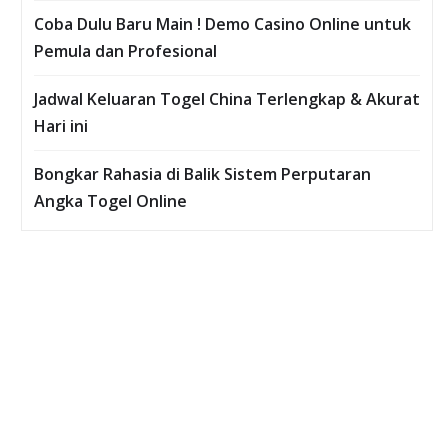
Coba Dulu Baru Main ! Demo Casino Online untuk
Pemula dan Profesional
Jadwal Keluaran Togel China Terlengkap & Akurat
Hari ini
Bongkar Rahasia di Balik Sistem Perputaran
Angka Togel Online