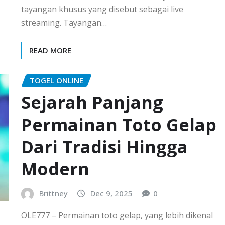
tayangan khusus yang disebut sebagai live
streaming. Tayangan…
READ MORE
TOGEL ONLINE
Sejarah Panjang
Permainan Toto Gelap
Dari Tradisi Hingga
Modern
Brittney
Dec 9, 2025
0
OLE777 – Permainan toto gelap, yang lebih dikenal