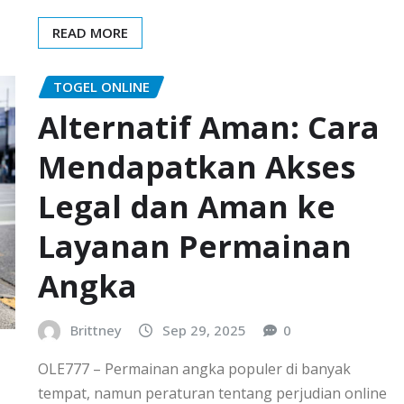
READ MORE
TOGEL ONLINE
Alternatif Aman: Cara
Mendapatkan Akses
Legal dan Aman ke
Layanan Permainan
Angka
Brittney
Sep 29, 2025
0
OLE777 – Permainan angka populer di banyak
tempat, namun peraturan tentang perjudian online